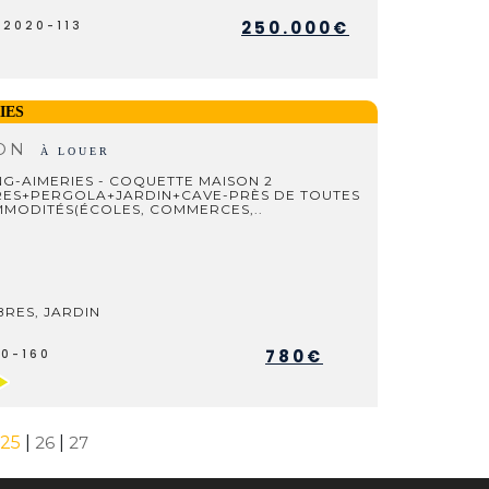
250.000€
V2020-113
IES
SON
À LOUER
G-AIMERIES - COQUETTE MAISON 2
ES+PERGOLA+JARDIN+CAVE-PRÈS DE TOUTES
MMODITÉS(ÉCOLES, COMMERCES,..
RES, JARDIN
780€
L0-160
25
|
26
|
27