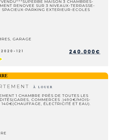
"VENDU"""SUPERBE MAISON 3 CHAMBRES-
EMENT RENOVEE SUR 3 NIVEAUX-TERRASSE-
 SPACIEUX-PARKING EXTERIEUR-ECOLES
BRES, GARAGE
240.000€
V2020-121
ERRE
RTEMENT
À LOUER
EMENT 1 CHAMBRE PRÈS DE TOUTES LES
ITÉS(GARES, COMMERCES .)490€/MOIS-
 140€(CHAUFFAGE, ÉLECTRICITÉ ET EAU).
BRE