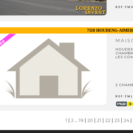
REF:FM
7110 HOUDENG-AIMER
MAI
HOUDEN
CHAMBR
LES CO
2 CHAMB
REF:FM
1
|
2
...
19
|
20
|
21
|
22
|
23
|
24
|