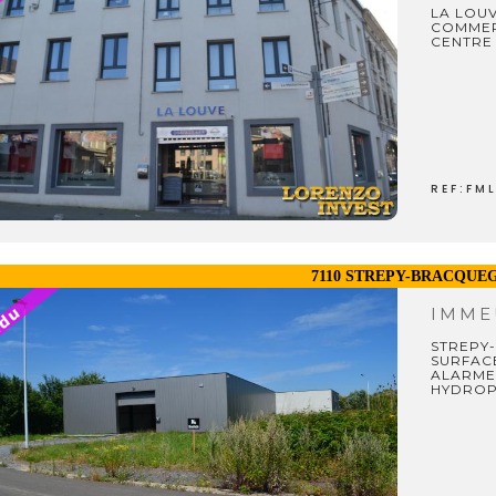
LA LOU
COMMER
CENTRE 
REF:FM
7110 STREPY-BRACQUE
IMME
STREPY
SURFAC
ALARME
HYDRO