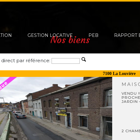
ATION
GESTION LOCATIVE
PEB
RAPPORT 
Nos biens
 direct par référence:
7100 La Louvière
MAI
VENDU !
PROCHE
JARDIN 
2 CHAMB