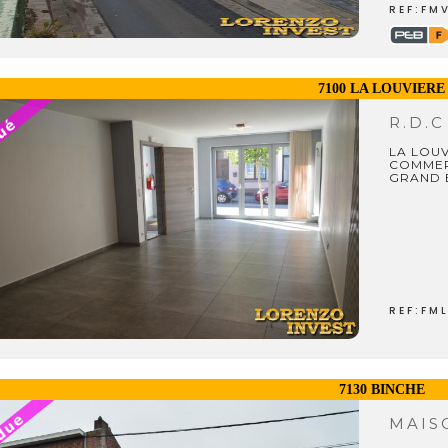
REF:FM
7100 LA LOUVIERE
R.D.
LA LOU
COMMER
GRAND 
REF:FM
7130 BINCHE
MAI