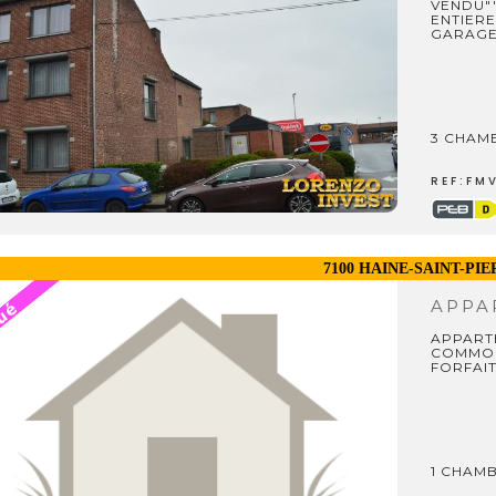
VENDU"
ENTIER
GARAGE
3 CHAM
REF:FM
7100 HAINE-SAINT-PI
APPA
APPART
COMMOD
FORFAIT
1 CHAM