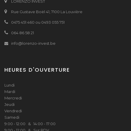
LORENZO INVEST
Rue Gustave Boël 41, 7100 La Louvière
0475 451 460 ou 0493 055 751
064 86 58 21
info@lorenzo-invest.be
HEURES D'OUVERTURE
Lundi
Mardi
Mercredi
Jeudi
Vendredi
Samedi
9:00 - 12:00 & 14:00 - 17:00
9:00 - 12:00 & Sur RDV