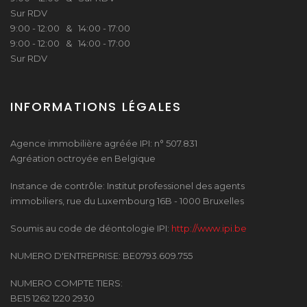
Sur RDV
9:00 - 12:00 & 14:00 - 17:00
9:00 - 12:00 & 14:00 - 17:00
Sur RDV
INFORMATIONS LÉGALES
Agence immobilière agréée IPI: n° 507.831
Agréation octroyée en Belgique
Instance de contrôle: Institut professionel des agents
immobiliers, rue du Luxembourg 16B - 1000 Bruxelles
Soumis au code de déontologie IPI:
http://www.ipi.be
NUMERO D'ENTREPRISE: BE0793.609.755
NUMERO COMPTE TIERS:
BE15 1262 1220 2930