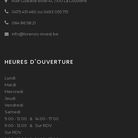
Rue Gustave Boël 41, 7100 La Louvière
0475 451 460 ou 0493 055 751
064 86 58 21
info@lorenzo-invest.be
HEURES D'OUVERTURE
Lundi
Mardi
Mercredi
Jeudi
Vendredi
Samedi
9:00 - 12:00 & 14:00 - 17:00
9:00 - 12:00 & Sur RDV
Sur RDV