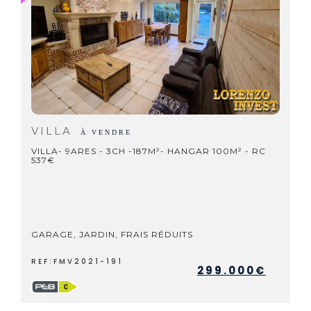
VILLA
À VENDRE
VILLA- 9ARES - 3CH -187M²- HANGAR 100M² - RC
537€
GARAGE, JARDIN, FRAIS RÉDUITS
REF:FMV2021-191
299.000€