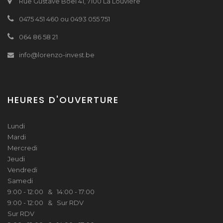
Rue Gustave Boël 41, 7100 La Louvière
0475 451 460 ou 0493 055 751
064 86 58 21
info@lorenzo-invest.be
HEURES D'OUVERTURE
Lundi
Mardi
Mercredi
Jeudi
Vendredi
Samedi
9:00 - 12:00 & 14:00 - 17:00
9:00 - 12:00 & Sur RDV
Sur RDV