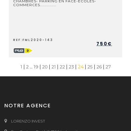
CHAMBRES- PARKING EN FACE-ECOLES-
COMMERCES..............
REF:FML2020-143
750€
1
|
2
...
19
|
20
|
21
|
22
|
23
|
24
|
25
|
26
|
27
NOTRE AGENCE
LORENZO INVEST