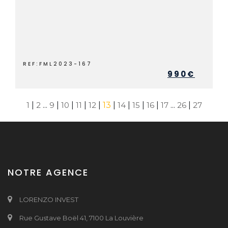
REF:FML2023-167
990€
1
|
2
...
9
|
10
|
11
|
12
|
13
|
14
|
15
|
16
|
17
...
26
|
27
NOTRE AGENCE
LORENZO INVEST
Rue Gustave Boël 41, 7100 La Louvière