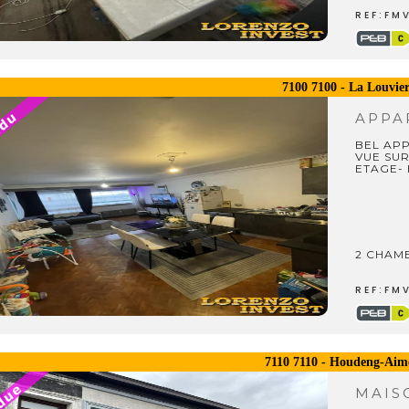
REF:FM
7100 7100 - La Louvie
APPA
BEL AP
VUE SUR
ETAGE-
2 CHAM
REF:FM
7110 7110 - Houdeng-Aime
MAI