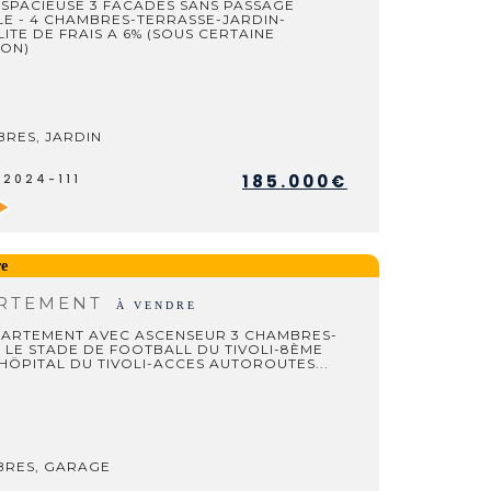
SPACIEUSE 3 FACADES SANS PASSAGE
E - 4 CHAMBRES-TERRASSE-JARDIN-
LITE DE FRAIS A 6% (SOUS CERTAINE
ION)
BRES, JARDIN
185.000€
V2024-111
re
RTEMENT
À VENDRE
PARTEMENT AVEC ASCENSEUR 3 CHAMBRES-
 LE STADE DE FOOTBALL DU TIVOLI-8ÈME
HÖPITAL DU TIVOLI-ACCES AUTOROUTES...
BRES, GARAGE