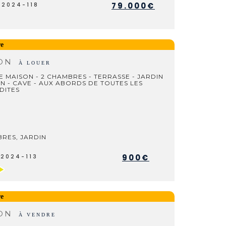
79.000€
V2024-118
re
SON
À LOUER
 MAISON - 2 CHAMBRES - TERRASSE - JARDIN
N - CAVE - AUX ABORDS DE TOUTES LES
ITES
RES, JARDIN
900€
L2024-113
re
SON
À VENDRE