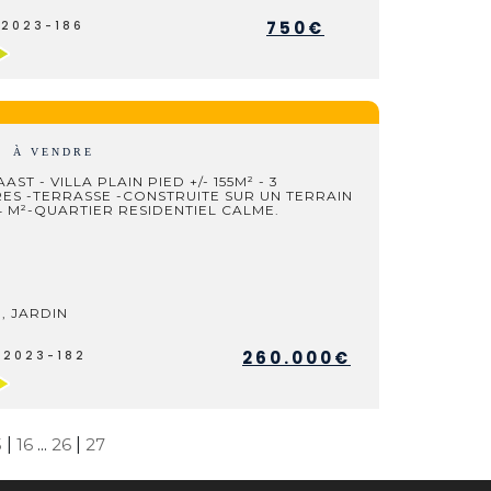
750€
L2023-186
A
À VENDRE
AST - VILLA PLAIN PIED +/- 155M² - 3
ES -TERRASSE -CONSTRUITE SUR UN TERRAIN
4 M²-QUARTIER RESIDENTIEL CALME.
, JARDIN
260.000€
V2023-182
5
|
16
...
26
|
27