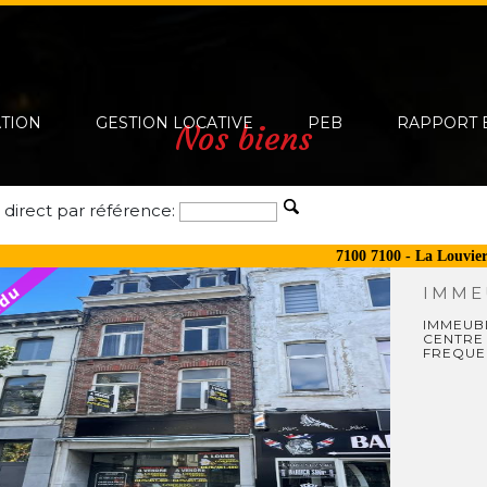
ATION
GESTION LOCATIVE
PEB
RAPPORT 
Nos biens
 direct par référence:
7100 7100 - La Louvie
IMME
IMMEUBL
CENTRE 
FREQUE