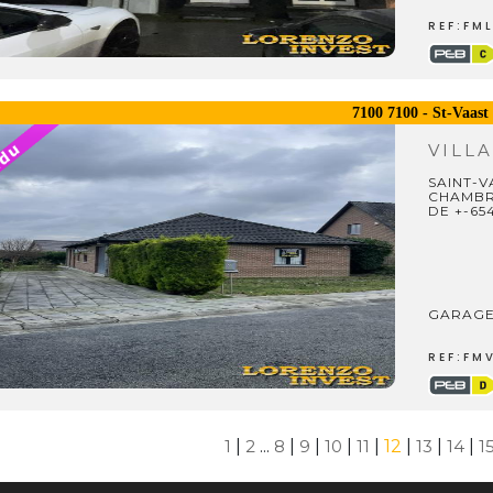
REF:FM
7100 7100 - St-Vaast
VILL
SAINT-VA
CHAMBR
DE +-65
GARAGE
REF:FM
1
|
2
...
8
|
9
|
10
|
11
|
12
|
13
|
14
|
1