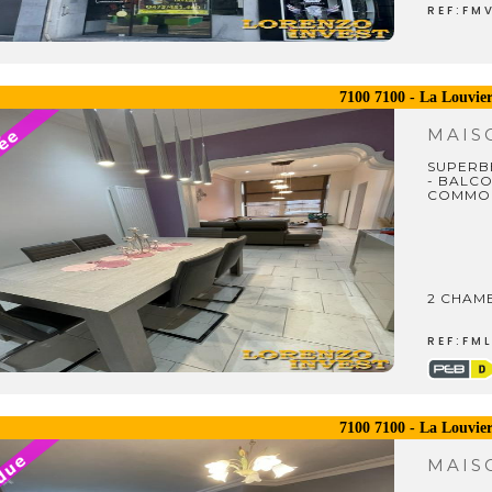
REF:FM
7100 7100 - La Louvie
MAI
SUPERBE
- BALCO
COMMOD
2 CHAMB
REF:FM
7100 7100 - La Louvie
MAI