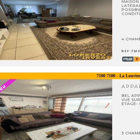
MAISON 
LATERAL
POSSIBI
CONDIT
4 CHAM
REF:FM
7100 7100 - La Louvie
APPA
BEL AP
VUE SUR
ETAGE- 
3 CHAM