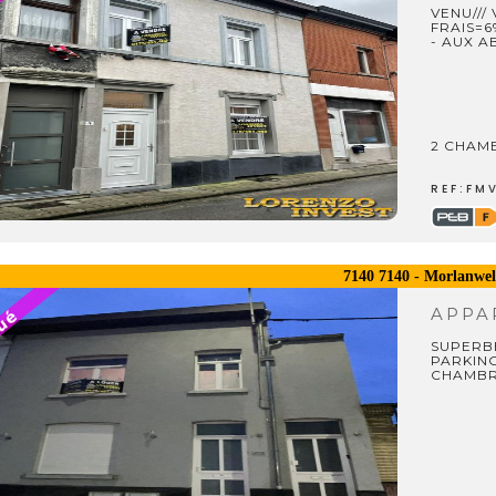
VENU///
FRAIS=6
- AUX 
2 CHAMB
REF:FM
7140 7140 - Morlanwel
APPA
SUPERBE
PARKING
CHAMBRE