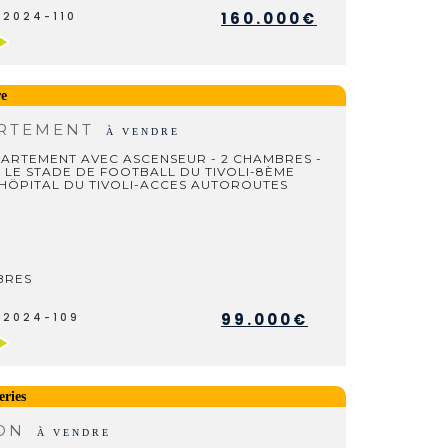
160.000€
V2024-110
re
RTEMENT
À VENDRE
PARTEMENT AVEC ASCENSEUR - 2 CHAMBRES -
 LE STADE DE FOOTBALL DU TIVOLI-8ÈME
 HÖPITAL DU TIVOLI-ACCES AUTOROUTES
BRES
99.000€
V2024-109
ries
SON
À VENDRE