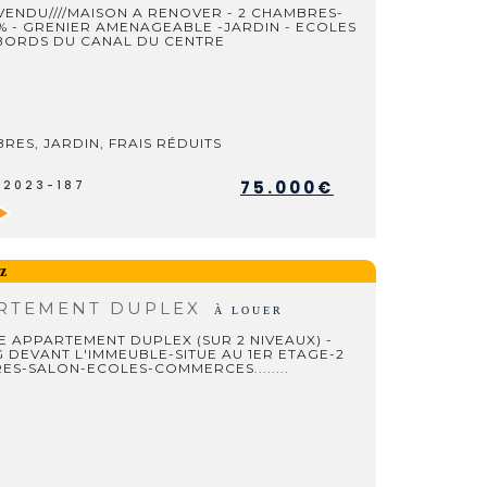
 VENDU////MAISON A RENOVER - 2 CHAMBRES-
% - GRENIER AMENAGEABLE -JARDIN - ECOLES
ABORDS DU CANAL DU CENTRE
RES, JARDIN, FRAIS RÉDUITS
75.000€
V2023-187
z
RTEMENT DUPLEX
À LOUER
 APPARTEMENT DUPLEX (SUR 2 NIVEAUX) -
 DEVANT L'IMMEUBLE-SITUE AU 1ER ETAGE-2
S-SALON-ECOLES-COMMERCES........