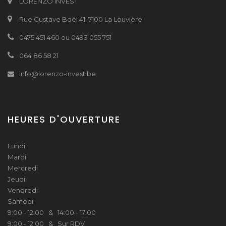
LORENZO INVEST
Rue Gustave Boël 41, 7100 La Louvière
0475 451 460 ou 0493 055 751
064 86 58 21
info@lorenzo-invest.be
HEURES D'OUVERTURE
Lundi
Mardi
Mercredi
Jeudi
Vendredi
Samedi
9:00 - 12:00 & 14:00 - 17:00
9:00 - 12:00 & Sur RDV