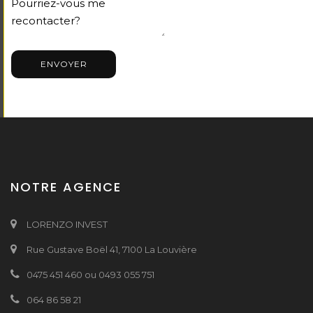
ENVOYER
NOTRE AGENCE
LORENZO INVEST
Rue Gustave Boël 41, 7100 La Louvière
0475 451 460 ou 0493 055 751
064 86 58 21