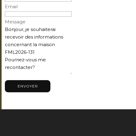
Email
Message
ENVOYER