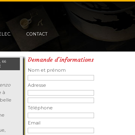
ELEC.
CONTACT
Demande d'informations
 66
E
Nom et prénom
enzo
Adresse
e à
belle
Téléphone
ne
Email
ue,