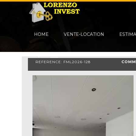
HOME
VENTE-LOCATION
ESTIM
REFERENCE: FML2026-128
COMM