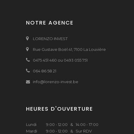
NOTRE AGENCE
LORENZO INVEST
Rue Gustave Boël 41, 7100 La Louvière
0475 451 460 ou 0493 055 751
064 86 58 21
info@lorenzo-invest.be
HEURES D'OUVERTURE
Lundi
9:00 - 12:00 & 14:00 - 17:00
Mardi
9:00 - 12:00 & Sur RDV