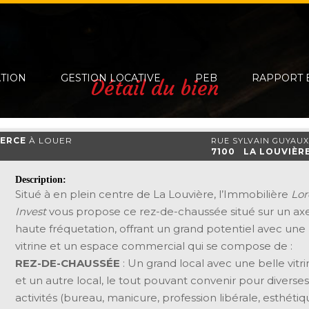
ATION
GESTION LOCATIVE
PEB
RAPPORT 
Détail du bien
ERCE
À LOUER
RUE SYLVAIN GUYAUX,
7100 LA LOUVIÈR
Description:
Situé à en plein centre de La Louvière, l’Immobilière
Lor
Invest
vous propose ce rez-de-chaussée situé sur un ax
haute fréquetation, offrant un grand potentiel avec une 
vitrine et un espace commercial qui se compose de :
REZ-DE-CHAUSSÉE
: Un grand local avec une belle vitri
et un autre local, le tout pouvant convenir pour diverses
activités (bureau, manicure, profession libérale, esthétiq