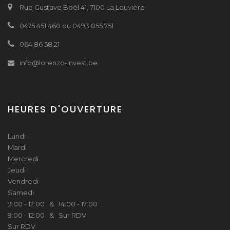
Rue Gustave Boël 41, 7100 La Louvière
0475 451 460 ou 0493 055 751
064 86 58 21
info@lorenzo-invest.be
HEURES D'OUVERTURE
Lundi
Mardi
Mercredi
Jeudi
Vendredi
Samedi
9:00 - 12:00 & 14:00 - 17:00
9:00 - 12:00 & Sur RDV
Sur RDV