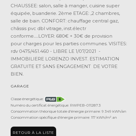
CHAUSSEE: salon, salle à manger, cuisine super
équipée, buanderie. 2ème ETAGE: ,2 chambres,
salle de bain. CONFORT: chauffage central gaz,
châssis pvc dbl vitrage, inst.électr
conforme.....LOYER: 680€ + 30€ de provision
pour charges pour les parties communes. VISITES:
rdv 0475/451.460 - LIBRE LE 1/07/2021 -
IMMOBILIERE LORENZO INVEST. ESTIMATION
GRATUITE ET SANS ENGAGEMENT DE VOTRE
BIEN.
GARAGE
Classe énergétique:
Numéro du certificat énergétique: RWPEB-011287.3
Consommation théorique totale d'énergie primaire: 9 349 kWh/an
Consommation spécifique d'énergie primaire: 117 kWh/m².an
RETOUR À LA LISTE