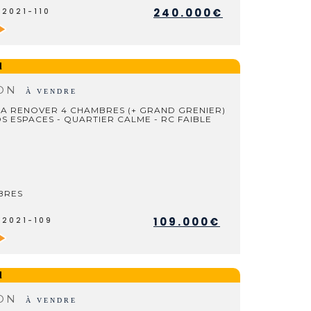
240.000€
V2021-110
l
SON
À VENDRE
 A RENOVER 4 CHAMBRES (+ GRAND GRENIER)
S ESPACES - QUARTIER CALME - RC FAIBLE
BRES
109.000€
V2021-109
l
SON
À VENDRE