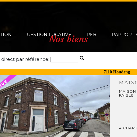
ATION
GESTION LOCATIVE
PEB
RAPPORT 
Nos biens
 direct par référence:
7110 Houdeng
MAI
MAISON 
FAIBLE
4 CHAMB