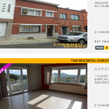
MAISON 
RC FAIB
2 CHAMB
REF:FM
7110 HOUDENG-GOEGN
APPA
""LOUE
EMPLAC
ABORDS
2 CHAM