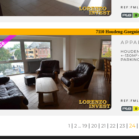
REF:FM
7110 Houdeng-Goegnie
APPA
HOUDEN
+-130M²
PARKING
REF:FM
1
|
2
...
19
|
20
|
21
|
22
|
23
|
24