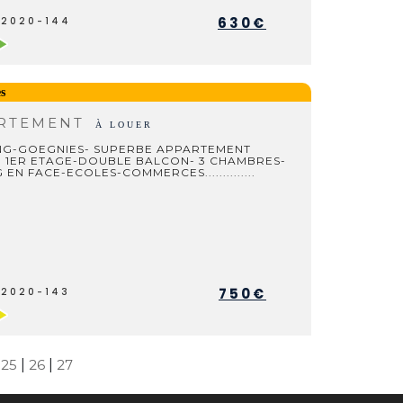
630€
L2020-144
s
RTEMENT
À LOUER
G-GOEGNIES- SUPERBE APPARTEMENT
- 1ER ETAGE-DOUBLE BALCON- 3 CHAMBRES-
 EN FACE-ECOLES-COMMERCES..............
750€
L2020-143
|
25
|
26
|
27